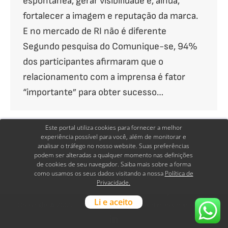
espontânea, gerar visibilidade e, ainda,
fortalecer a imagem e reputação da marca.
E no mercado de RI não é diferente
Segundo pesquisa do Comunique-se, 94%
dos participantes afirmaram que o
relacionamento com a imprensa é fator
“importante” para obter sucesso…
Este portal utiliza cookies para fornecer a melhor
experiência possível para você, além de monitorar e
analisar o tráfego no nosso website. Suas preferências
1
2
3
→
podem ser alteradas a qualquer momento nas definições
de cookies de seu navegador. Saiba mais sobre a forma
como usamos os seus dados visitando a nossa
Política de
Privacidade.
Go
Li e aceito
Copyright © 2009 - 2026 ASTRI - Todos os direitos reservados
to