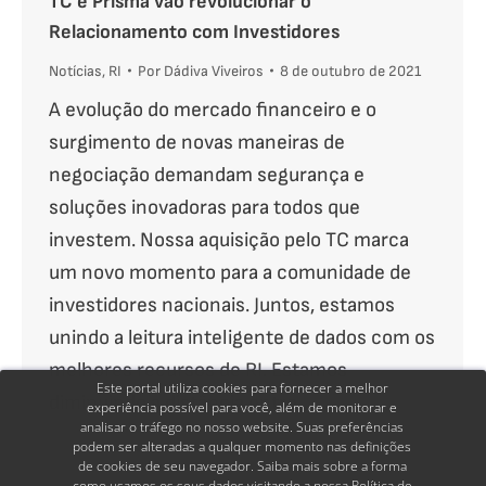
TC e Prisma vão revolucionar o
Relacionamento com Investidores
Notícias
,
RI
Por
Dádiva Viveiros
8 de outubro de 2021
A evolução do mercado financeiro e o
surgimento de novas maneiras de
negociação demandam segurança e
soluções inovadoras para todos que
investem. Nossa aquisição pelo TC marca
um novo momento para a comunidade de
investidores nacionais. Juntos, estamos
unindo a leitura inteligente de dados com os
melhores recursos de RI. Estamos
Este portal utiliza cookies para fornecer a melhor
diminuindo a distância entre…
experiência possível para você, além de monitorar e
analisar o tráfego no nosso website. Suas preferências
podem ser alteradas a qualquer momento nas definições
de cookies de seu navegador. Saiba mais sobre a forma
como usamos os seus dados visitando a nossa
Política de