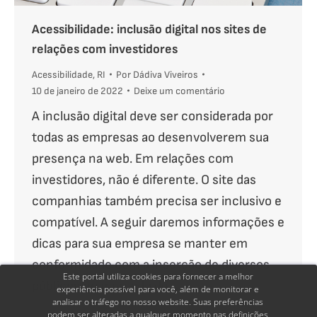
Acessibilidade: inclusão digital nos sites de
relações com investidores
Acessibilidade
,
RI
Por
Dádiva Viveiros
10 de janeiro de 2022
Deixe um comentário
A inclusão digital deve ser considerada por
todas as empresas ao desenvolverem sua
presença na web. Em relações com
investidores, não é diferente. O site das
companhias também precisa ser inclusivo e
compatível. A seguir daremos informações e
dicas para sua empresa se manter em
conformidade com a inserção de diversos
Este portal utiliza cookies para fornecer a melhor
públicos no mercado de…
experiência possível para você, além de monitorar e
analisar o tráfego no nosso website. Suas preferências
podem ser alteradas a qualquer momento nas definições